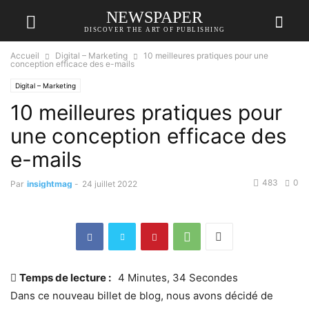
NEWSPAPER
DISCOVER THE ART OF PUBLISHING
Accueil
Digital – Marketing
10 meilleures pratiques pour une
conception efficace des e-mails
Digital – Marketing
10 meilleures pratiques pour
une conception efficace des
e-mails
483
0
Par
insightmag
-
24 juillet 2022
Temps de lecture :
4 Minutes, 34 Secondes
Dans ce nouveau billet de blog, nous avons décidé de