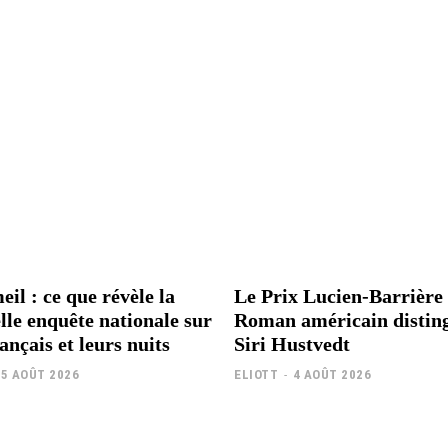
il : ce que révèle la
Le Prix Lucien-Barrière
lle enquête nationale sur
Roman américain distin
ançais et leurs nuits
Siri Hustvedt
5 AOÛT 2026
ELIOTT
-
4 AOÛT 2026