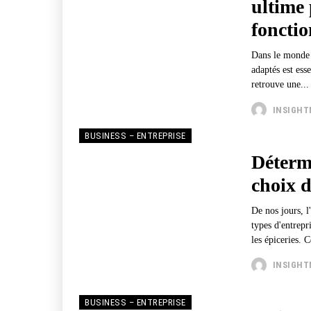
ultime
foncti
Dans le monde d
adaptés est ess
retrouve une...
INSIGH
BUSINESS – ENTREPRISE
Détermi
choix d
De nos jours, l
types d'entrepr
les épiceries. 
INSIGH
BUSINESS – ENTREPRISE