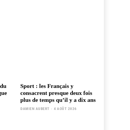
 du
Sport : les Français y
gue
consacrent presque deux fois
plus de temps qu’il y a dix ans
DAMIEN AUBERT
-
4 AOÛT 2026