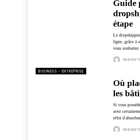
Guide 
dropsh
étape
Le dropshippin
ligne, grâce à 
vous souhaitez
INSIGH
BUSINESS – ENTREPRISE
Où plac
les bât
Si vous posséde
avez certaineme
effet d'absorber
INSIGH