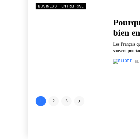
BUSINESS – ENTREPRISE
Pourquo
bien en
Les Français qu
souvent pourtan
EL
1
2
3