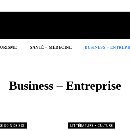
OURISME
SANTÉ – MÉDECINE
BUSINESS – ENTREPR
Business – Entreprise
S
ART DE VIVRE – LIFESTYLE
ASTUCES - CONSEILS
CONSO – 
E SOIN DE SOI
LITTÉRATURE – CULTURE